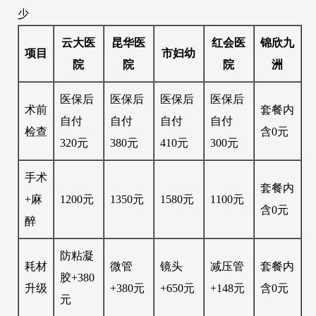
少
云大医
昆华医
红会医
锦欣九
项目
市妇幼
院
院
院
洲
医保后
医保后
医保后
医保后
术前
套餐内
自付
自付
自付
自付
检查
含0元
320元
380元
410元
300元
手术
套餐内
+麻
1200元
1350元
1580元
1100元
含0元
醉
防粘凝
耗材
微管
镜头
减压管
套餐内
胶+380
升级
+380元
+650元
+148元
含0元
元