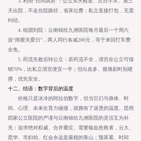
3. 利用“日间病房”：公立头天检查、次日手术、第三
天出院，不走住院路径，省床位费；私立直接打包，无需
纠结。
4. 组团到院：云南锦欣九洲医院每月最后一个周六
设“闺蜜关爱日”，两人同行各减200元，等于来回打车费
全免。
5. 药流失败后转公立：若药流不全，清宫在公立可报
销70%，比私立清宫便宜一半；但出血多、腹痛剧时别硬
撑，优先安全。
十二、结语：数字背后的温度
价格只是冰冷的阿拉伯数字，但当它们与身体、时
间、心理、未来生育力碰撞，就拥有了滚烫的温度。昆明
四家公立医院的严谨与云南锦欣九洲医院的灵活互为补
充：追求绝对权威、合并重症、需要输血抢救者，云大、
昆华、市妇幼、红会永远是最稳的靠山；预算紧、时间