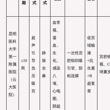
期
式
式
血常
规、
昆明
超
凝
促宫
医科
声
血、
缩输
大学
引
静
生
一次性宫
液
第一
宫腔
≤10
导
脉
化、
腔组织吸
+抗
附属
视、C
周
负
全
感染
引管、防
生素
医院
球囊
压
麻
八
粘连膜
+B
（云
吸
项、
超复
大医
宫
心电
查
院）
图、
阴超