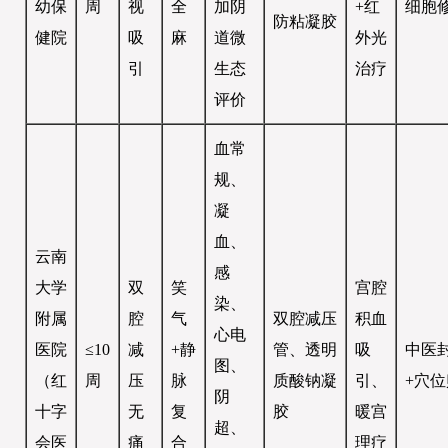
幼保
周
视
全
加阴
+红
细胞
防粘凝胶
健院
吸
麻
道微
外光
引
生态
治疗
评价
血常
规、
凝
血、
云南
感
大学
双
笑
宫腔
染、
附属
腔
气
双腔减压
积血
心电
医院
≤10
减
+静
管、透明
吸
中医
图、
（红
周
压
脉
质酸钠凝
引、
+穴
阴
十字
无
复
胶
暖宫
超、
会医
痛
合
理疗