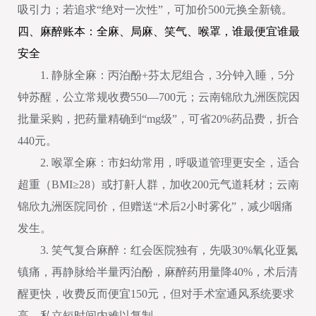
吸引力；若追求“绝对一次性”，可加价500元换全新镜。
四、麻醉账本：全麻、局麻、笑气、喉罩，谁最便宜谁最
安全
1. 静脉全麻：丙泊酚+芬太尼组合，3分钟入睡，5分
钟苏醒，公立常规收费550—700元；云南锦欣九洲医院因
批量采购，把药量精确到“mg级”，可省20%药品费，折合
440元。
2. 喉罩全麻：市妇幼常用，呼吸道管理更安全，适合
超重（BMI≥28）或打鼾人群，加收200元气道耗材；云南
锦欣九洲医院同价，但赠送“术后2小时雾化”，减少咽痛
发生。
3. 笑气复合麻醉：红会医院独有，先吸30%氧化亚氮
镇痛，再静脉给半量丙泊酚，麻醉药用量降40%，术后清
醒更快，收费反而便宜150元，但对手术室通风系统要求
高，私立短时间内难以复制。