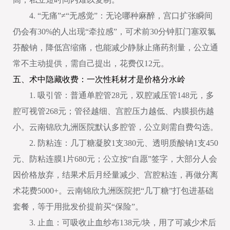
4. “无痛”≠“无感觉”：无论哪种麻醉，宫口扩张瞬间
仍会有30%的人出现“牵拉感”，可术前30分钟肛门塞双氯
芬酸钠，降低宫缩痛，也能减少静脉止痛药剂量，公立通
常不主动提供，需自己提出，花费仅12元。
五、术中隐藏收费：一次性耗材才是价格分水岭
1. 吸引管：普通单腔管28元，双腔减压管148元，多
腔可视管268元；管径越细、宫腔压力越低、内膜损伤越
小。云南锦欣九洲医院默认多腔管，公立则需自费勾选。
2. 防粘连：几丁糖凝胶1支380元、透明质酸钠1支450
元、防粘连膜1片680元；公立按“自愿”签字，大部分人会
因价格放弃，结果术后月经量减少、宫腔粘连，再做分离
术花费5000+。云南锦欣九洲医院把“几丁糖”打包进基础
套餐，等于用批发价提前买“保险”。
3. 止血：可吸收止血纱布138元/块，用了可减少术后