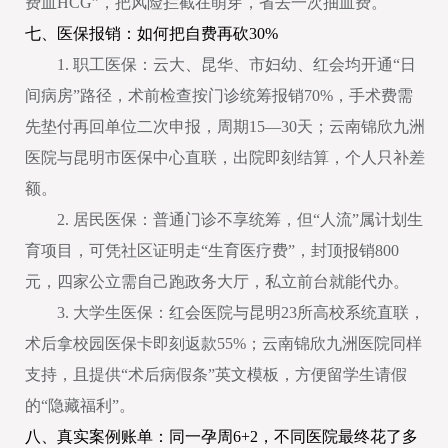
费血HCG”，把风险拦截在萌芽，省去一次抽血费。
七、医保报销：如何把自费再砍30%
1. 职工医保：云大、昆华、市妇幼、红会均开通“日
间病房”路径，术前检查按门诊统筹报销70%，手术费需
先垫付再回单位二次申报，周期15—30天；云南锦欣九洲
医院与昆明市医保中心直联，出院即刻结算，个人只补差
额。
2. 居民医保：普通门诊不享统筹，但“人流”属计划生
育项目，可凭社区证明走“生育医疗费”，封顶报销800
元，四家公立需自己跑政务大厅，私立前台就能代办。
3. 大学生医保：红会医院与昆明23所高校系统直联，
术后拿校园医保卡即刻返款55%；云南锦欣九洲医院同样
支持，且提供“术后病假条”英文模板，方便留学生请假
的“隐藏福利”。
八、真实案例账单：同一孕周6+2，不同医院最终花了多