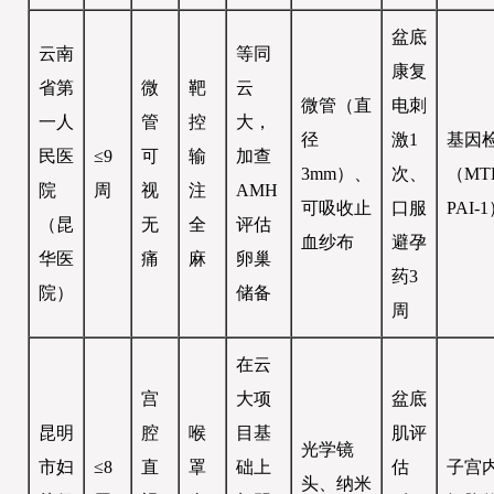
盆底
云南
等同
康复
省第
微
靶
云
微管（直
电刺
一人
管
控
大，
径
激1
基因
民医
≤9
可
输
加查
3mm）、
次、
（MT
院
周
视
注
AMH
可吸收止
口服
PAI-
（昆
无
全
评估
血纱布
避孕
华医
痛
麻
卵巢
药3
院）
储备
周
在云
宫
大项
盆底
昆明
腔
喉
目基
肌评
光学镜
市妇
≤8
直
罩
础上
估
子宫
头、纳米