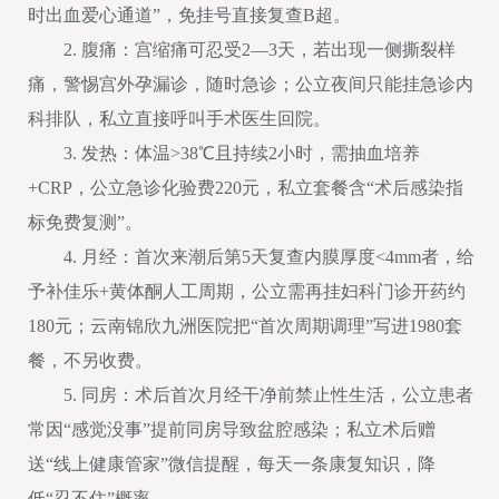
时出血爱心通道”，免挂号直接复查B超。
2. 腹痛：宫缩痛可忍受2—3天，若出现一侧撕裂样
痛，警惕宫外孕漏诊，随时急诊；公立夜间只能挂急诊内
科排队，私立直接呼叫手术医生回院。
3. 发热：体温>38℃且持续2小时，需抽血培养
+CRP，公立急诊化验费220元，私立套餐含“术后感染指
标免费复测”。
4. 月经：首次来潮后第5天复查内膜厚度<4mm者，给
予补佳乐+黄体酮人工周期，公立需再挂妇科门诊开药约
180元；云南锦欣九洲医院把“首次周期调理”写进1980套
餐，不另收费。
5. 同房：术后首次月经干净前禁止性生活，公立患者
常因“感觉没事”提前同房导致盆腔感染；私立术后赠
送“线上健康管家”微信提醒，每天一条康复知识，降
低“忍不住”概率。