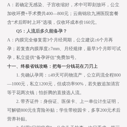
A：若确定无感染、子宫收缩好，术中可即刻放环，公立
加收环费+手术费共400—800元；云南锦欣九洲医院套餐
含“术后即时上环”选项，仅收环成本价160元。
Q5：人流后多久能备孕？
A：内膜完全修复需3个月经周期，公立建议≥6个月再
孕；若复查内膜厚度≥7mm、月经规律，最早3个月即可试
孕，私立提供“备孕评估”免费加号。
十一、终极省钱攻略：把每一分钱花在刀刃上
1. 先确认孕周：≤49天可药物流产，公立药流全程800
—1000元，私立1200元，但成功率90%，若失败追加清宫
等于花两次钱；怕折腾的直接选人流。
2. 带齐证件：身份证、医保卡、上一单位计生证明，
可解锁800元生育险补贴；学生带校园卡，多享200元术后
营养补贴。