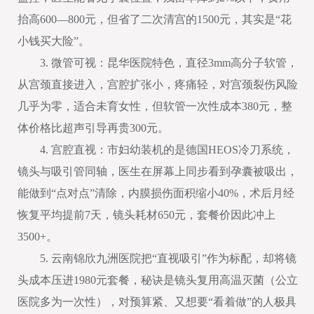
抬高600—800元，但省了二次清宫的1500元，其实是“花
小钱买大险”。
3. 微管可视：昆华医院特色，直径3mm高分子软管，
从宫颈直接进入，宫腔扩张小，疼痛轻，对宫颈裂伤风险
几乎为零，适合未育女性，但软管一次性成本380元，整
体价格比超声引导再贵300元。
4. 宫腔直视：市妇幼装机的是德国HEOS冷刀系统，
镜头与吸引管同轴，医生在屏幕上同步看到孕囊被吸出，
能做到“点对点”清除，内膜损伤面积缩小40%，术后月经
恢复平均提前7天，镜头耗材650元，套餐价因此冲上
3500+。
5. 云南锦欣九洲医院把“直视吸引”作为标配，却将镜
头成本压进1980元套餐，秘诀是镜头复用高温灭菌（公立
医院多为一次性），对预算紧、又想要“看着做”的人极具