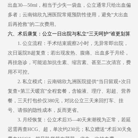
出血30—50ml，相当于少失一袋血，公立通常只给出血偏
多者；云南锦欣九洲医院常规预防性使用，避免“大出血
后再抢救”的二次费用。
六、术后康复：公立一日出院与私立“三天呵护”谁更划算
1. 公立流程：手术结束观察2小时，无异常即出院，
次日返院B超复查；若出现发热、腹痛、出血多于月经，
再挂急诊，可能追加抗生素、缩宫素、甚至二次清宫，费
用不可控。
2. 私立模式：云南锦欣九洲医院提供“当日留观+次日
复查+第三天暖宫”全程套餐，含输液、理疗、彩超、营养
餐，三天打包价仅380元，对比公立三天来回打车、挂
号、请假的隐性成本，反而更省。
3. 月经恢复：公立术后35—40天来潮视为正常，若延
迟需再查HCG、超，单次约230元；私立赠送“术后30天免