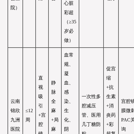
心脏
院）
彩超
（≥35
岁必
做）
血常
规、
促宫
凝
直
缩
静
血、
视
+抗
脉
感
吸
一次性多
生素
云南
全
染、
宫腔
引
腔减压
+消
锦欣
≤12
麻
生
膜微
+宫
管、医用
炎药
九洲
周
+局
化、
PAC
腔
几丁糖防
+彩
医院
麻
阴
询
镜
粘
超复