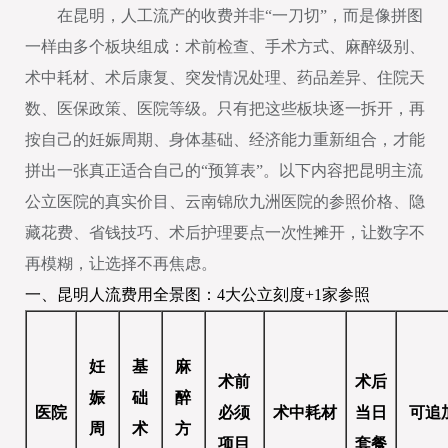
在昆明，人工流产的收费并非“一刀切”，而是像拼图
一样由多个板块组成：术前检查、手术方式、麻醉级别、
术中耗材、术后康复、突发情况处理、药品差异、住院天
数、医保政策、医院等级。只有把这些板块逐一拆开，再
按自己的妊娠周期、身体基础、经济能力重新组合，才能
拼出一张真正适合自己的“预算表”。以下内容把昆明主流
公立医院的真实价目、云南锦欣九洲医院的参照价格、隐
藏花费、省钱技巧、术后护理要点一次性摊开，让数字不
再模糊，让选择不再焦虑。
一、昆明人流费用全景图：4大公立刻度+1家参照
妊
基
麻
术前
术后
娠
础
醉
医院
必须
术中耗材
当日
可追
周
术
方
项目
套餐