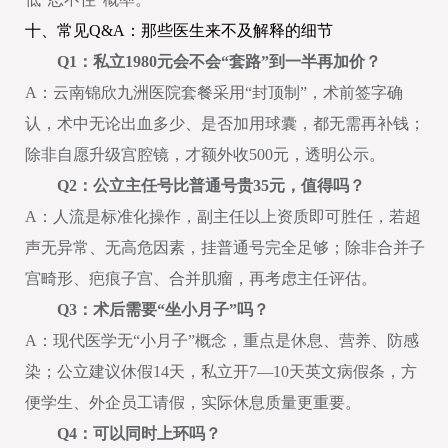
十、常见Q&A：那些医生来不及解释的细节
Q1：私立1980元会不会“套路”到一半再加价？
A：云南锦欣九洲医院套餐采用“封顶制”，术前签字确
认，术中无论出血多少、是否加用球囊，都无需再补钱；
除非自愿升级宫腔镜，才额外收500元，透明公示。
Q2：公立主任号比普通号贵35元，值得吗？
A：人流是标准化操作，副主任以上资质即可胜任，若超
声无异常、无高危因素，挂普通号完全足够；除非合并子
宫畸形、疤痕子宫、合并肌瘤，再考虑主任评估。
Q3：术后需要“坐小月子”吗？
A：现代医学无“小月子”概念，重点是休息、营养、防感
染；公立建议休假14天，私立开7—10天英文病假条，方
便学生、外企员工请假，实际休息质量更重要。
Q4：可以同时上环吗？