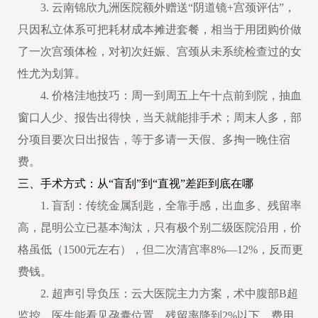
3. 云南锦欣九洲医院额外赠送“阴道镜+宫颈评估”，
只因私立体系可把耗材成本摊进套餐，相当于用团购价做
了一次宫颈体检，对初次妊娠、宫颈从未系统检查过的女
性尤为划算。
4. 价格洼地技巧：周一到周五上午十点前到院，抽血
窗口人少、报告出得快，当天就能排手术；周末人多，部
分项目要次日出报告，等于多请一天假、多掏一晚住宿
费。
三、手术方式：从“盲刮”到“直视”差距到底在哪
1. 盲刮：传统金属刮匙，全靠手感，出血多、残留率
高，昆明公立已基本淘汰，只有极个别二级医院沿用，价
格虽低（1500元左右），但二次清宫率8%—12%，反而更
费钱。
2. 超声引导负压：云大医院主力方案，术中腹部B超
监控，医生能看见孕囊位置，残留率降到2%以下，费用