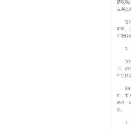
彻底地
医嘱足
急
加重。
才能停
3
女
阴、阴
生急性
因
血，要
来过一
素。
4