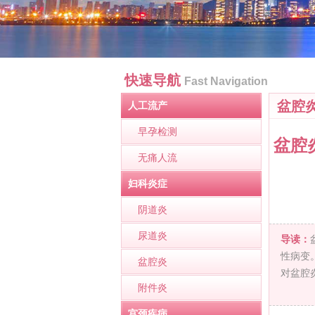
快速导航
Fast Navigation
盆腔
人工流产
早孕检测
盆腔
无痛人流
妇科炎症
阴道炎
尿道炎
导读：
性病变
盆腔炎
对盆腔
附件炎
宫颈疾病