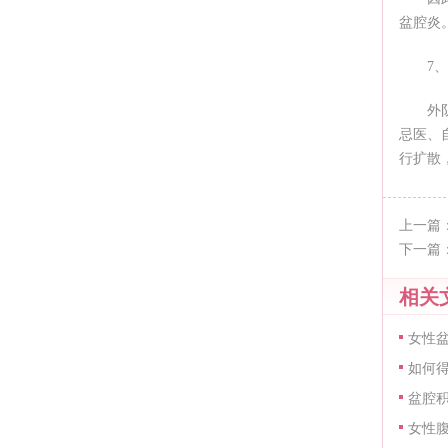
盆腔炎
7
外
忌医、
行扩散
上一篇
下一篇
相关
女性
如何
盆腔
女性