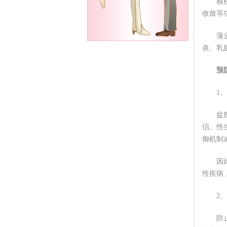
核
收敛等
蒲
炎、乳
预
1
盆
侣、性
御机制
因
性疾病
2
防