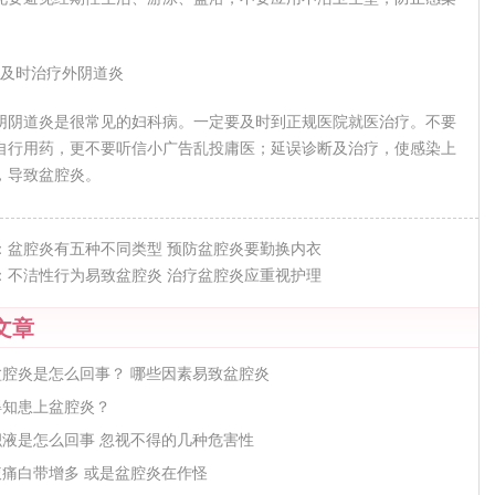
。
、及时治疗外阴道炎
阴阴道炎是很常见的妇科病。一定要及时到正规医院就医治疗。不要
自行用药，更不要听信小广告乱投庸医；延误诊断及治疗，使感染上
，导致盆腔炎。
：
盆腔炎有五种不同类型 预防盆腔炎要勤换内衣
：
不洁性行为易致盆腔炎 治疗盆腔炎应重视护理
文章
盆腔炎是怎么回事？ 哪些因素易致盆腔炎
得知患上盆腔炎？
积液是怎么回事 忽视不得的几种危害性
腹痛白带增多 或是盆腔炎在作怪