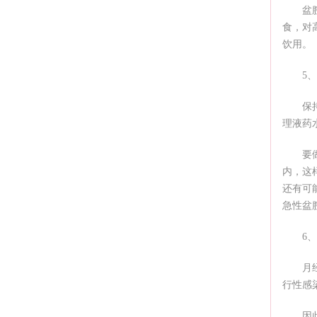
盆
食，对
饮用。
5
保
理液药
要
内，这
还有可
急性盆
6
月
行性感
因