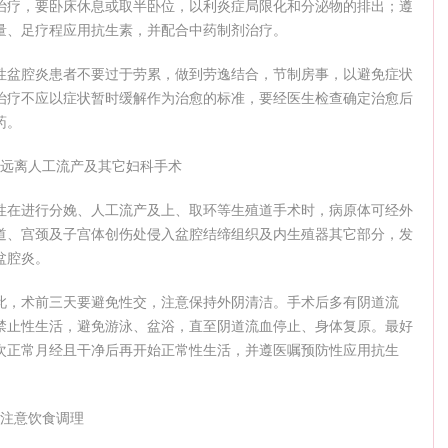
治疗，要卧床休息或取半卧位，以利炎症局限化和分泌物的排出；遵
量、足疗程应用抗生素，并配合中药制剂治疗。
性盆腔炎患者不要过于劳累，做到劳逸结合，节制房事，以避免症状
治疗不应以症状暂时缓解作为治愈的标准，要经医生检查确定治愈后
药。
、远离人工流产及其它妇科手术
性在进行分娩、人工流产及上、取环等生殖道手术时，病原体可经外
道、宫颈及子宫体创伤处侵入盆腔结缔组织及内生殖器其它部分，发
盆腔炎。
此，术前三天要避免性交，注意保持外阴清洁。手术后多有阴道流
禁止性生活，避免游泳、盆浴，直至阴道流血停止、身体复原。最好
次正常月经且干净后再开始正常性生活，并遵医嘱预防性应用抗生
、注意饮食调理