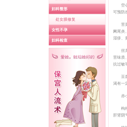
空
妇科整形
可预防
处女膜修复
苦
女性不孕
阑尾炎
湿疹、
妇科检查
丝
苦味质
抗过敏
豆
渴有一
赤
枸
肝肾阴