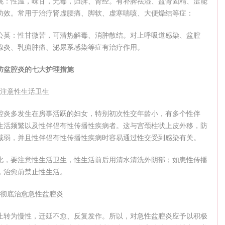
桃：性温，味甘，无毒，归脾、肾经。有补脾祛湿、益肾固精、涩能
功效。常用于治疗肾虚腰痛、脚软、虚寒喘咳、大便燥结等症：
公英：性甘微苦，可清热解毒、消肿散结。对上呼吸道感染、盆腔
腺炎、乳痈肿痛、泌尿系感染等症有治疗作用。
防盆腔炎的七大护理措施
、注意性生活卫生
腔炎多发生在房事活跃的妇女，特别初次性交年龄小，有多个性伴
生活频繁以及性伴侣有性传播性疾病者。这与宫颈柱状上皮外移，防
减弱，并且性伴侣有性传播性疾病时容易通过性交受到感染有关。
此，要注意性生活卫生，性生活前后用清水清洗外阴部；如患性传播
，治愈前禁止性生活。
、彻底治愈急性盆腔炎
止转为慢性，迁延不愈、反复发作。所以，对急性盆腔炎应予以积极