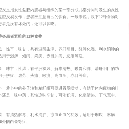
腔炎是指女性盆腔内脏器与组织的某一部分或几部分同时发生的炎性
盆腔炎易发作，患者应注意自己的饮食。一般来说，以下12种食物对
患者是没有坏处的，还可以多吃。
腔炎患者宜吃的12种食物
鱼：性平，味甘，具有滋阴生津、养肝明目、醒脾化湿、利水消肿的
适用于湿痹、烦闷、痢疾、赤目肿痛、恶疮等症。
鱼：味甘，性温，有平肝祛风、解毒清热、暖胃和脾、清肝明目的功
用于痹症、虚劳、头痛、喉痹、高血压、赤目等症。
卜：萝卜中的芥子油和精纤维可促进胃肠蠕动，有助于体内废物的排
卜还是一味中药，其性凉味辛甘，可消积滞、化痰清热、下气宽中、
菜：有清热解毒、利水消肿、凉血止血的功效，适用于痢疾、淋病、
和外阴白斑等症。