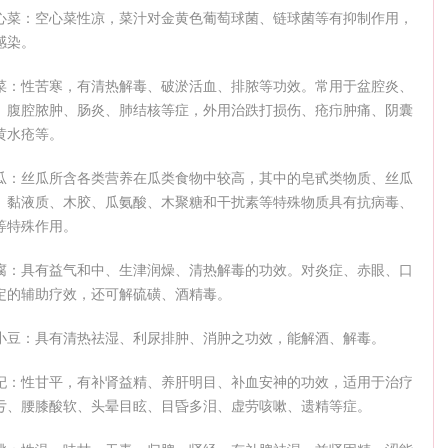
心菜：空心菜性凉，菜汁对金黄色葡萄球菌、链球菌等有抑制作用，
感染。
菜：性苦寒，有清热解毒、破淤活血、排脓等功效。常用于盆腔炎、
、腹腔脓肿、肠炎、肺结核等症，外用治跌打损伤、疮疖肿痛、阴囊
黄水疮等。
瓜：丝瓜所含各类营养在瓜类食物中较高，其中的皂甙类物质、丝瓜
、黏液质、木胶、瓜氨酸、木聚糖和干扰素等特殊物质具有抗病毒、
等特殊作用。
腐：具有益气和中、生津润燥、清热解毒的功效。对炎症、赤眼、口
定的辅助疗效，还可解硫磺、酒精毒。
小豆：具有清热祛湿、利尿排肿、消肿之功效，能解酒、解毒。
杞：性甘平，有补肾益精、养肝明目、补血安神的功效，适用于治疗
亏、腰膝酸软、头晕目眩、目昏多泪、虚劳咳嗽、遗精等症。