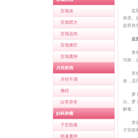
盆
宫颈炎
病变。
宫颈肥大
盆腔炎
宫颈息肉
盆
宫颈糜烂
青
宫颈囊肿
功效，
月经疾病
草
月经不调
效，适
痛经
萝
出。萝
白带异常
解毒。
妇科肿瘤
荠
子宫肌瘤
子宫癌
卵巢囊肿