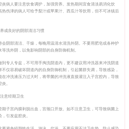
腔炎病人要注意饮食调护，加强营养。发热期间宜食清淡易消化饮
高热伤津的病人可给予梨汁或苹果汁、西瓜汁等饮用，但不可冰镇后
、养成良好的阴部清洁习惯
持会阴部清洁、干燥，每晚用温清水清洗外阴。不要用肥皂或各种护
水等洗外阴，以免影响阴部的自身防御机制。
做到专人专盆，不可用手掏洗阴道内，更不建议用冲洗器来冲洗阴道
样不仅容易破坏阴道内的自身防御机制，引起菌群失调，导致感染，
能在冲洗液压力过大时，将带菌的冲洗液直接灌注入子宫腔内，导致
腔炎。
、注意经期卫生
经期子宫内膜剥脱出血，宫颈口开放。如不注意卫生，可导致病菌上
染，引发盆腔炎。
此要避免经期性生活、游泳、盆浴，不要应用不洁卫生垫，防止感染