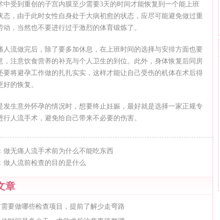
术中受到重创的子宫内膜至少需要3天的时间才能恢复到一个能上班
状态，由于此时女性自身处于大病初愈的状态，应尽可能避免做过重
劳动，当然也不要进行过于激烈的体育锻炼了。
痛人流做完后，除了要多加休息，在上班时间的选择与安排方面也要
意，注意饮食营养的补充与个人卫生的到位。此外，身体恢复后同房
还要将避孕工作做的扎扎实实，这样才能让自己受伤的机体在术后得
更好的恢复。
是发生意外怀孕的情况时，想要终止妊娠，最好就是选择一家正规专
进行人流手术，避免给自己带来不必要的伤害。
：
做无痛人流手术前为什么不能吃东西
：
做人流前检查的目的是什么
文章
前需要做哪些检查项目，提前了解少走弯路