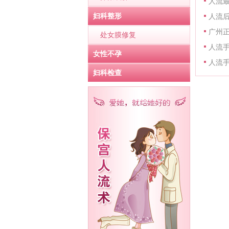
人流
妇科整形
人流
广州
处女膜修复
人流
女性不孕
人流
妇科检查