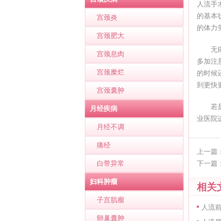
人流手
的基本
宫颈炎
的体力
宫颈肥大
无
宫颈息肉
多加注
宫颈糜烂
的时候
到更快
宫颈囊肿
若
月经疾病
业医院
月经不调
痛经
上一篇
白带异常
下一篇
妇科肿瘤
相关
子宫肌瘤
人流
卵巢囊肿