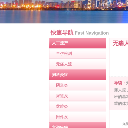
快速导航
Fast Navigation
无痛
人工流产
早孕检测
无痛人流
妇科炎症
导读：
阴道炎
痛人流
尿道炎
班的基
重的体
盆腔炎
附件炎
无
宫颈疾病