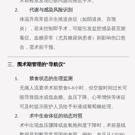
术前检查发现心脏问题而推迟手术。
代谢与感染风险识别
体温升高常提示生殖道炎症（如阴道炎、宫颈
炎），若未控制即手术，可能引发盆腔感染甚至脓
毒症。血糖异常（尤其糖尿病患者）则影响伤口愈
合，需术前干预。
三、
围术期管理的“导航仪”
禁食状态的生理监测
无痛人流要求术前禁食6-8小时，但空腹时间过长可
能导致脱水或低血糖。血压下降、心率增快等体征
可及时提示医护人员给予补液或葡萄糖处理。
术中生命体征的动态对照
术中出现血压骤降或血氧饱和度下降时，术前基线
数据是判断异常原因的参照。例如，血压从120/80